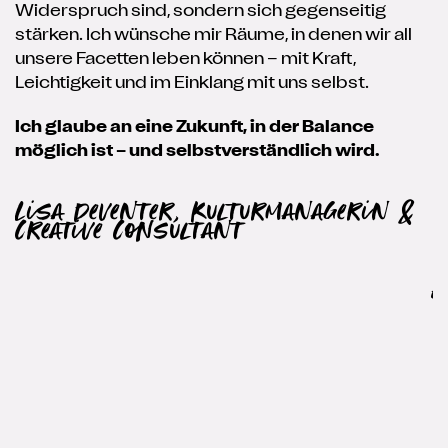
Widerspruch sind, sondern sich gegenseitig
w
stärken. Ich wünsche mir Räume, in denen wir all
h
unsere Facetten leben können – mit Kraft,
b
Leichtigkeit und im Einklang mit uns selbst.
W
u
Ich glaube an eine Zukunft, in der Balance
e
möglich ist – und selbstverständlich wird.
I
F
Lisa Deventer, Kulturmanagerin &
i
Creative Consultant
D
A