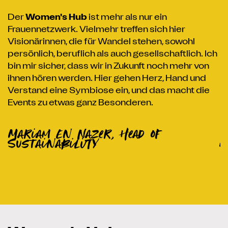
D
d
Der
Women's Hub
ist mehr als nur ein
z
g
Frauennetzwerk. Vielmehr treffen sich hier
h
n,
Visionärinnen, die für Wandel stehen, sowohl
m
persönlich, beruflich als auch gesellschaftlich. Ich
v
bin mir sicher, dass wir in Zukunft noch mehr von
w
ihnen hören werden. Hier gehen Herz, Hand und
a
Verstand eine Symbiose ein, und das macht die
v
Events zu etwas ganz Besonderen.
m
Mariam En Nazer, Head of
A
Sustainability
K