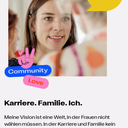
W
Karriere. Familie. Ich.
d
.
Meine Vision ist eine Welt, in der Frauen nicht
wählen müssen. In der Karriere und Familie kein
D
d