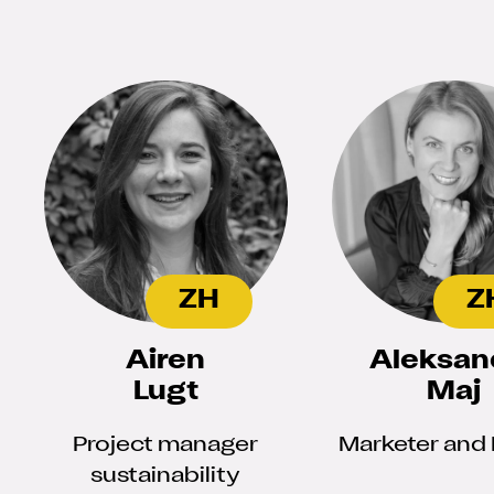
branding, digital and
lead generation
projects
ZH
Z
Airen
Aleksan
Lugt
Maj
Project manager
Marketer and
sustainability