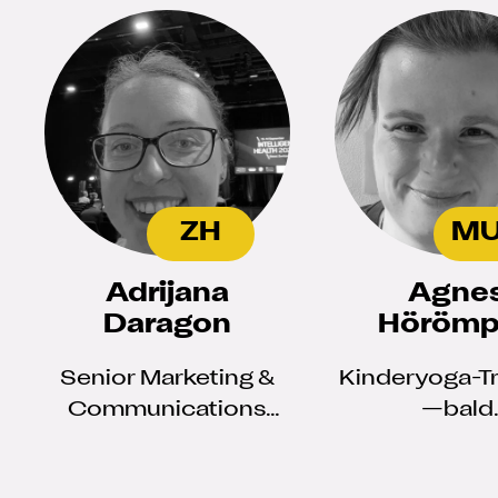
ZH
M
Adrijana
Agne
Daragon
Hörömp
Senior Marketing &
Kinderyoga-Tr
Communications
—bald
Manager I B2B and
Kinderpflege
B2C, managing