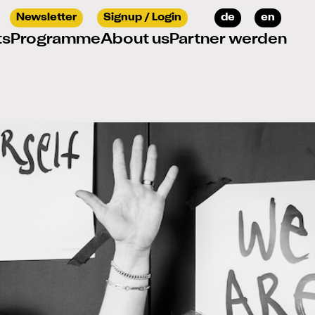
Sprache auswählen
Newsletter
Signup / Login
de
en
ts
Programme
About us
Partner werden