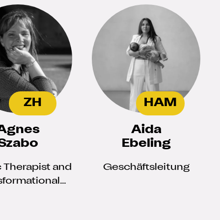
ZH
HAM
Agnes
Aida
Szabo
Ebeling
c Therapist and
Geschäftsleitung
sformational
Coach