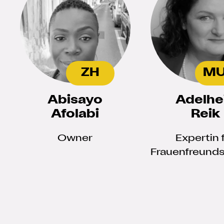
ZH
M
Abisayo
Adelhe
Afolabi
Reik
Owner
Expertin 
Frauenfreunds
in der zwe
Lebenshäl