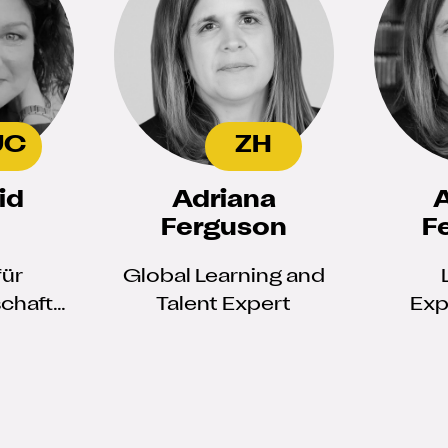
UC
ZH
id
Adriana
A
Ferguson
F
für
Global Learning and
chaften
Talent Expert
Exp
iten
fte