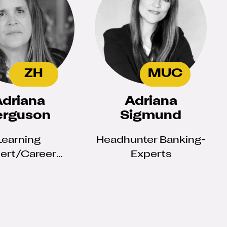
ZH
MUC
driana
Adriana
erguson
Sigmund
Learning
Headhunter Banking-
ert/Career
Experts
Coach