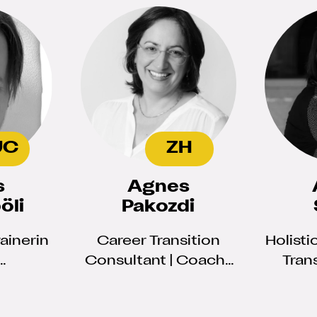
UC
ZH
s
Agnes
öli
Pakozdi
ainerin
Career Transition
Holisti
Consultant | Coach |
Tran
rin 😊
Trainer | Empowering
job seekers in