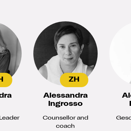
Switzerland
H
ZH
dra
Alessandra
Al
Ingrosso
 Leader
Counsellor and
Gesc
coach