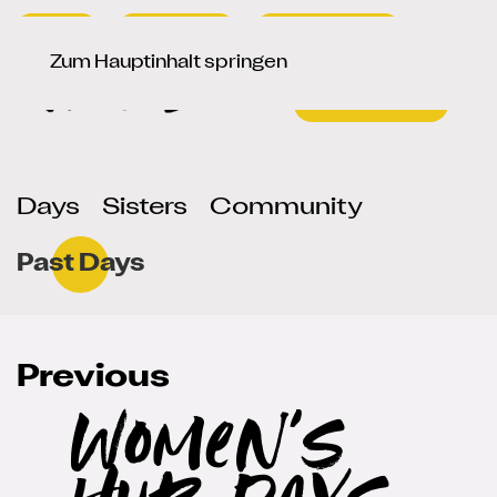
Presse
Newsletter
Signup / Login
Sprache auswählen
de
en
Zum Hauptinhalt springen
Days
Sisters
Community
Past Days
Previous
Women's