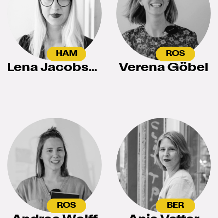
HAM
ROS
Lena Jacobsen
Verena Göbel
ROS
BER