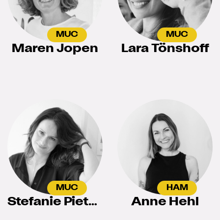
MUC
MUC
Maren Jopen
Lara Tönshoff
MUC
HAM
Stefanie Pietsch
Anne Hehl