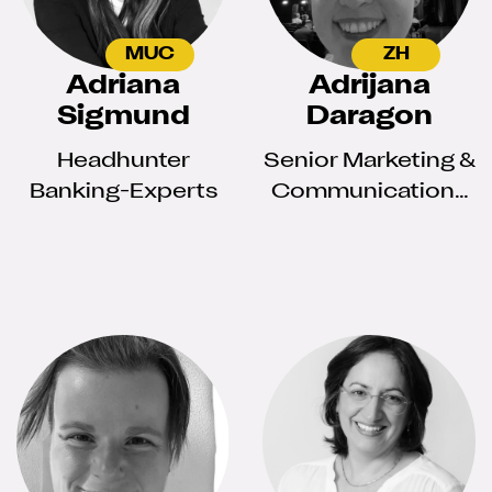
MUC
ZH
Adriana
Adrijana
Sigmund
Daragon
Headhunter
Senior Marketing &
Banking-Experts
Communications
Manager I B2B and
B2C, managing
branding, digital
and lead
generation
projects