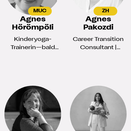
MUC
ZH
Agnes
Agnes
Hörömpöli
Pakozdi
Kinderyoga-
Career Transition
Trainerin—bald
Consultant |
Kinderpflegerin 😊
Coach | Trainer |
Empowering job
seekers in
Switzerland