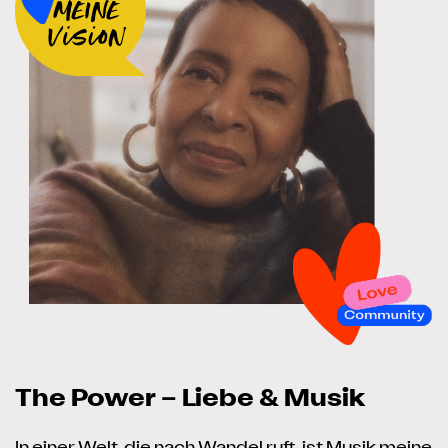
M
The Power – Liebe & Musik
v