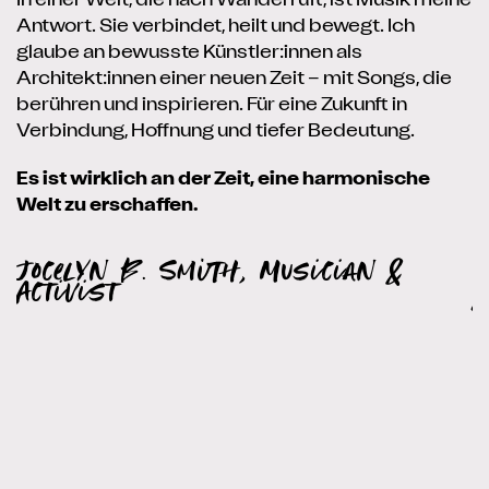
In einer Welt, die nach Wandel ruft, ist Musik meine
Antwort. Sie verbindet, heilt und bewegt. Ich
Ic
glaube an bewusste Künstler:innen als
u
Architekt:innen einer neuen Zeit – mit Songs, die
I
berühren und inspirieren. Für eine Zukunft in
d
Verbindung, Hoffnung und tiefer Bedeutung.
w
Es ist wirklich an der Zeit, eine harmonische
M
Welt zu erschaffen.
g
Jocelyn B. Smith, Musician &
S
Activist
Z