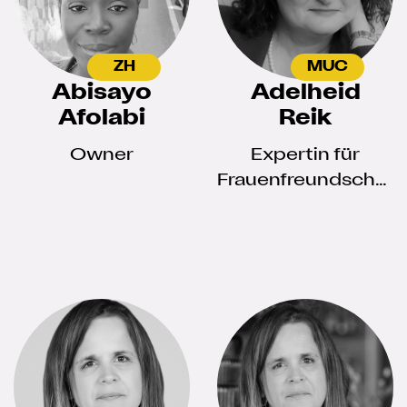
ZH
MUC
Abisayo
Adelheid
Afolabi
Reik
Owner
Expertin für
Frauenfreundschaft
in der zweiten
Lebenshälfte