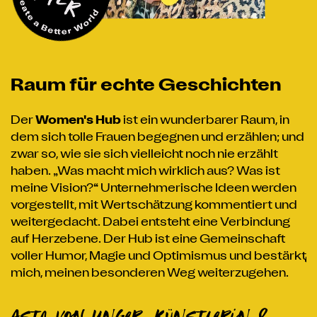
„
Raum für echte Geschichten
Der
Women's Hub
ist ein wunderbarer Raum, in
dem sich tolle Frauen begegnen und erzählen; und
W
g
zwar so, wie sie sich vielleicht noch nie erzählt
a
n,
haben. „Was macht mich wirklich aus? Was ist
d
meine Vision?“ Unternehmerische Ideen werden
e
vorgestellt, mit Wertschätzung kommentiert und
weitergedacht. Dabei entsteht eine Verbindung
auf Herzebene. Der Hub ist eine Gemeinschaft
A
voller Humor, Magie und Optimismus und bestärkt
mich, meinen besonderen Weg weiterzugehen.
Asta von Unger, Künstlerin &