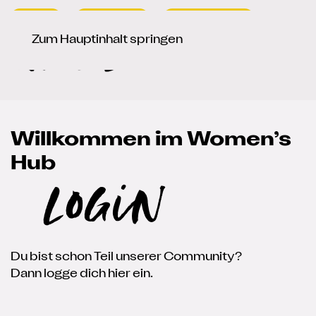
Presse
Newsletter
Signup / Login
Sprache auswählen
de
en
Zum Hauptinhalt springen
Willkommen im Women’s
Hub
Login
Du bist schon Teil unserer Community?
Dann logge dich hier ein.