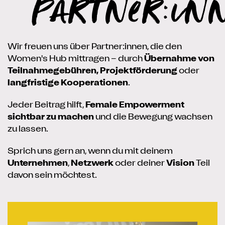
Partner:in
Wir freuen uns über Partner:innen, die den
Women's Hub mittragen – durch
Übernahme von
Teilnahmegebühren,
Projektförderung
oder
langfristige Kooperationen
.
Jeder Beitrag hilft,
Female Empowerment
sichtbar zu machen
und die Bewegung wachsen
zu lassen.
Sprich uns gern an, wenn du mit deinem
Unternehmen
,
Netzwerk
oder deiner
Vision
Teil
davon sein möchtest.