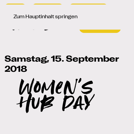
Presse
Newsletter
Signup / Login
Sprache auswählen
de
en
Zum Hauptinhalt springen
Samstag, 15. September
2018
Women's
Hub Day