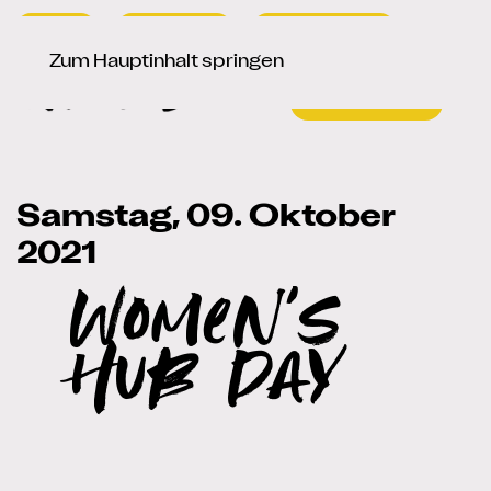
Presse
Newsletter
Signup / Login
Sprache auswählen
de
en
Zum Hauptinhalt springen
Samstag, 09. Oktober
2021
Women's
Hub Day