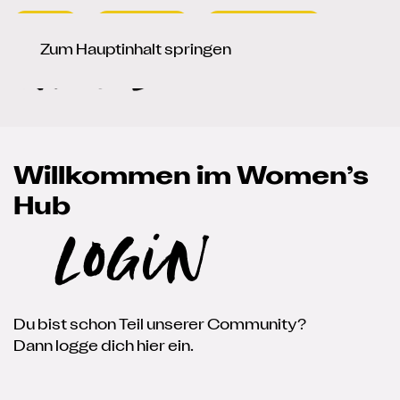
Presse
Newsletter
Signup / Login
Sprache auswählen
de
en
Zum Hauptinhalt springen
Willkommen im Women’s
Hub
Login
Du bist schon Teil unserer Community?
Dann logge dich hier ein.